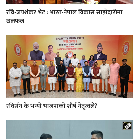
रवि-जयशंकर भेट : भारत-नेपाल विकास साझेदारीमा
छलफल
रविसँग के भन्यो भाजपाको शीर्ष नेतृत्वले?