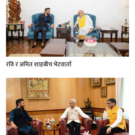
रवि र अमित शाहबीच भेटवार्ता