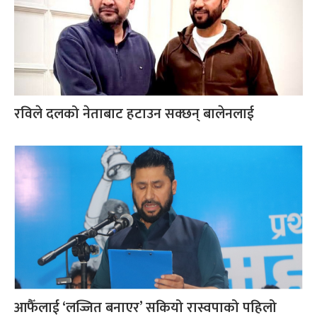
रविले दलको नेताबाट हटाउन सक्छन् बालेनलाई
आफैँलाई ‘लज्जित बनाएर’ सकियो रास्वपाको पहिलो