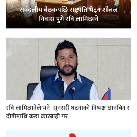
सर्वदलीय बैठकपछि राष्ट्रपति भेट्न शीतल
निवास पुगे रवि लामिछाने
रवि लामिछानेले भने- सुनसरी घटनाको निष्पक्ष छानबिन र
दोषीमाथि कडा कारबाही गर