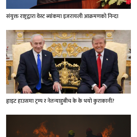
संयुक्त राष्ट्रद्वारा वेस्ट ब्यांकमा इजरायली आक्रमणको निन्दा
ह्वाइट हाउसमा ट्रम्प र नेतन्याहुबीच के के भयो कुराकानी?