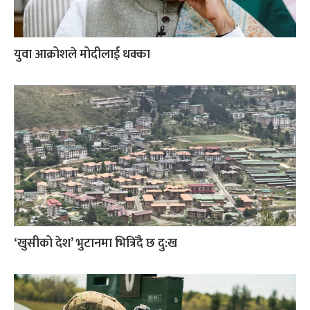
युवा आक्रोशले मोदीलाई धक्का
‘खुसीको देश’ भुटानमा भित्रिँदै छ दु:ख