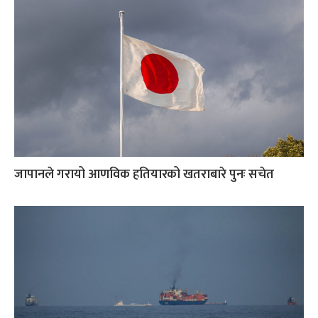
जापानले गरायो आणविक हतियारको खतराबारे पुनः सचेत