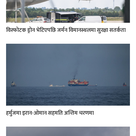
विस्फोटक ड्रोन भेटिएपछि जर्मन विमानस्थलमा सुरक्षा सतर्कता
हर्मुजमा इरान-ओमान सहमति अन्तिम चरणमा