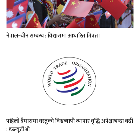
नेपाल-चीन सम्बन्ध : विश्वासमा आधारित मित्रता
पहिलो त्रैमासमा वस्तुको विश्वव्यापी व्यापार वृद्धि अपेक्षाभन्दा बढी
: डब्ल्यूटीओ