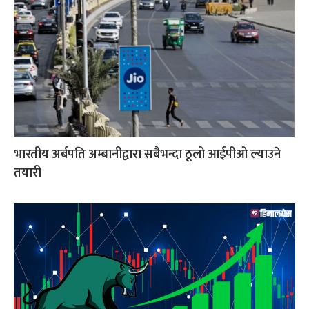
भारतीय अर्बपति अम्बानीद्वारा सबैभन्दा ठूलो आईपीओ ल्याउने
तयारी