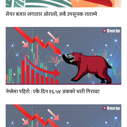
सेयर बजार लगातार ओरालो, सबै उपसूचक राताम्मे
नेप्सेमा पहिरो : एकै दिन १६.५४ अंकको भारी गिरावट