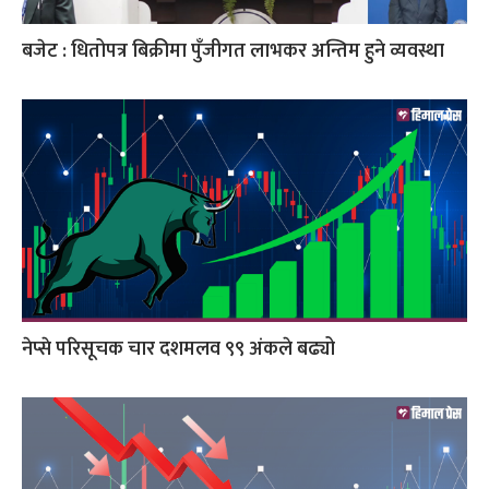
बजेट : धितोपत्र बिक्रीमा पुँजीगत लाभकर अन्तिम हुने व्यवस्था
नेप्से परिसूचक चार दशमलव ९९ अंकले बढ्यो