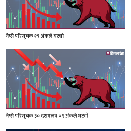
नेप्से परिसूचक १९ अंकले घट्यो
नेप्से परिसूचक ३० दशमलव ०९ अंकले घट्यो