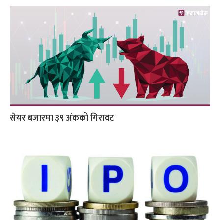
सेयर बजारमा ३९ अंकको गिरावट