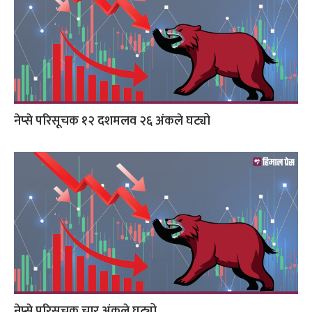
नेप्से परिसूचक १२ दशमलव २६ अंकले घट्यो
नेप्से परिसूचक चार अंकले घट्यो