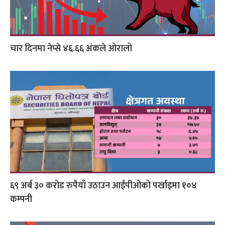
चार दिनमा नेप्से ४६.६६ अंकले ओरालो
६९ अर्ब ३० करोड रुपैयाँ उठाउन आईपीओको पर्खाइमा १०४
कम्पनी