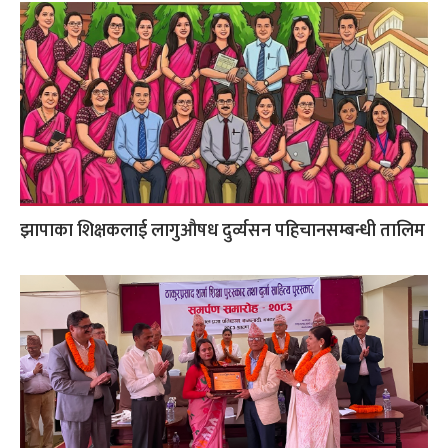
झापाका शिक्षकलाई लागुऔषध दुर्व्यसन पहिचानसम्बन्धी तालिम