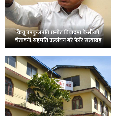
केयू उपकुलपति छनोट विवादमा केसीको
चेतावनी,सहमति उल्लंघन गरे फेरि सत्याग्रह