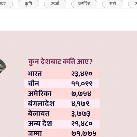
ेयर
कृषि
ऊर्जा
कर्पोरेट
अटो
उ