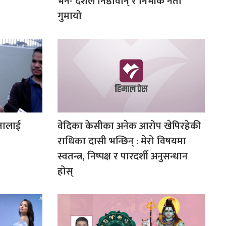
भने- देशले निष्ठावान् र निर्भीक नेता
गुमायो
ेतालाई
वेदिका केसीका अनेक आरोप खेपिरहेकी
राधिका दासी भन्छिन् : मेरो विषयमा
स्वतन्त्र, निष्पक्ष र पारदर्शी अनुसन्धान
होस्