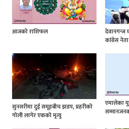
आजको राशिफल
देवानगन्ज 
कांग्रेस ने
एमालेका युव
सुनसरीमा दुई समूहबीच झडप, प्रहरीको
सम्मानजनक
गोली लागेर एकक‍ो मृत्यु