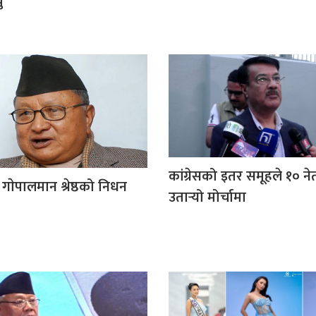
ु
कांग्रेसको इतर समूहले १० न
ा गाेपालमान श्रेष्ठको निधन
उतार्‍यो मोर्चामा