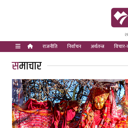
२
Himal Pre
Dot Newsy
राजनीति
निर्वाचन
अर्थतन्त्र
विचार-व
समाचार