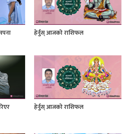
 सपना
हेर्नुस् आजको राशिफल
रिएर
हेर्नुस् आजको राशिफल