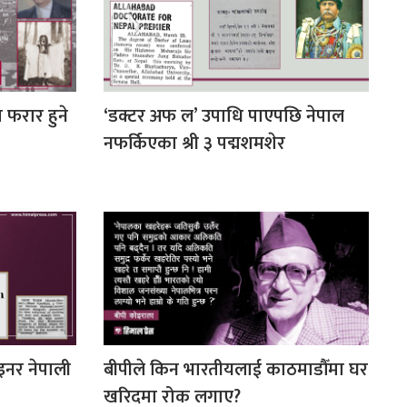
फरार हुने
‘डक्टर अफ ल’ उपाधि पाएपछि नेपाल
नफर्किएका श्री ३ पद्मशमशेर
ाइनर नेपाली
बीपीले किन भारतीयलाई काठमाडौँमा घर
खरिदमा रोक लगाए?