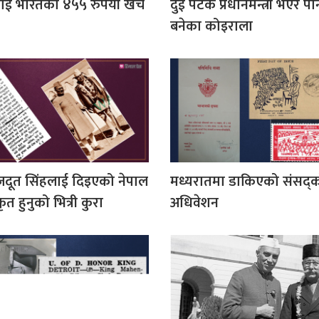
लाई भारतको ४५५ रुपैयाँ खर्च
दुई पटक प्रधानमन्त्री भएर प
बनेका कोइराला
जदूत सिंहलाई दिइएको नेपाल
मध्यरातमा डाकिएको संसद्
ृत हुनुको भित्री कुरा
अधिवेशन