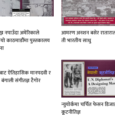
ख्न नपाउँदा अमेरिकाले
आमरण अनशन बसेर रातारात 
ियो काठमाडौँमा पुस्तकालय
ती भारतीय साधु
ना
्द्रबाट ऐतिहासिक मानपदवी र
 बंगाली संगीतज्ञ टैगोर
न्युयोर्कमा चर्चित फेसन डिज
कूटनीतिज्ञ