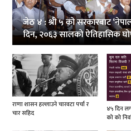
जेठ ४ : श्री ५ को सरकारबाट ‘ने
दिन, २०६३ सालको ऐतिहासिक घो
राणा शासन हल्लाउने चारवटा पर्चा र
४५ दिन लग
चार सहिद
को को निर