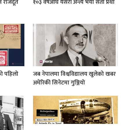
नि राजदूत
१०३ वर्षअघि यसरी अन्त्य भयो सती प्रथा
को पहिलो
जब नेपालमा विश्वविद्यालय खुलेको खबर
अमेरिकी सिनेटमा गुञ्जियो