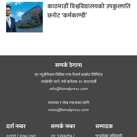
काठमाडौँ विश्वविद्यालयको उपकुलपति
छनोट ‘कर्मकाण्डी’
सम्पर्क ठेगाना
डट न्यूजीनेपाल मिडिया एण्ड रिसर्च प्राइभेट लिमिटेड
लाखेचौर मार्ग, नयाँ बानेश्‍वर-१० काठमाडौँ
info@himalpress.com
समाचार र लेख रचानाका लागि
news@himalpress.com
दर्ता नम्बर
सम्पर्क नम्बर
सम्पादक
००१११ / २०७८-०७९
०१- ५२४४१९४ /
चन्द्रशेखर अधिकारी