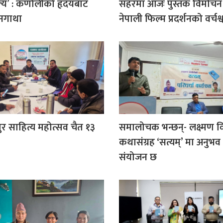
ल्य’ : कर्णालीको हृदयबाट
सहरमा आजः पुस्तक विमोचन
नगाथा
नेपाली फिल्म प्रदर्शनको वर्चश्
पुर साहित्य महोत्सव चैत १३
समालोचक भन्छन्- लक्ष्मण 
कथासंग्रह ‘सत्यम्‌’ मा अनुभव
संयोजन छ