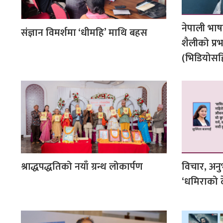
नेपाली भाष
संज्ञान विमर्शमा ‘धीमहि’ माथि बहस
शैलीको प्र
(भिडियोसह
श्राद्धपद्धतिको नयाँ ग्रन्थ लोकार्पण
विचार, अनुभ
‘धमिराको 