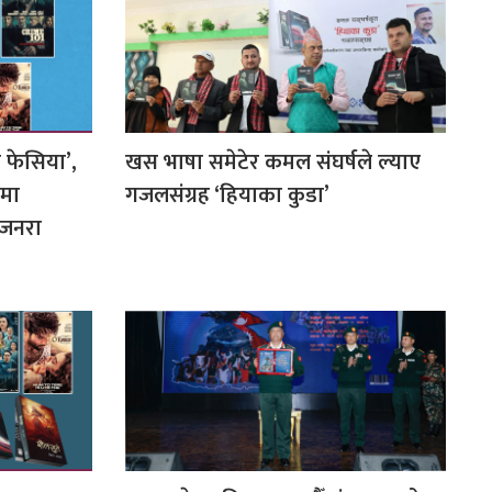
 फेसिया’,
खस भाषा समेटेर कमल संघर्षले ल्याए
लमा
गजलसंग्रह ‘हियाका कुडा’
क जनरा