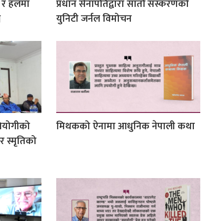
 र हलमा
प्रधान सेनापतिद्वारा सातौँ संस्करणको
व
युनिटी जर्नल विमोचन
वियोगीको
मिथकको ऐनामा आधुनिक नेपाली कथा
 र स्मृतिको