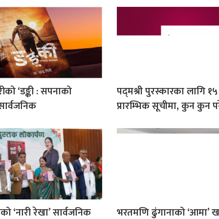
गिरीको ‘डङ्की : सपनाको
पद्‌मश्री पुरस्कारका लागि १५
सार्वजनिक
प्रारम्भिक सूचीमा, कुन कुन प
ीको ‘नारी रेखा’ सार्वजनिक
भरतमणि ढुंगानाको ‘आमा’ ख