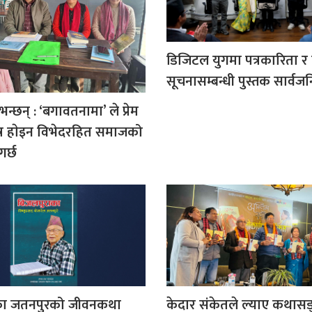
डिजिटल युगमा पत्रकारिता र 
सूचनासम्बन्धी पुस्तक सार्वज
भन्छन् : ‘बगावतनामा’ ले प्रेम
ात्र हाेइन विभेदरहित समाजको
गर्छ
का जतनपुरको जीवनकथा
केदार संकेतले ल्याए कथासङ्