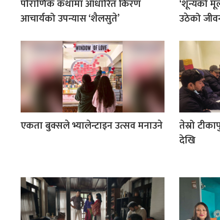
पौराणिक कथामा आधारित किरण
‘शून्यको मू
आचार्यको उपन्यास ‘शैलसुते’
उठेको जीव
एकता बुक्सले भ्यालेन्टाइन उत्सव मनाउने
तेस्रो टीका
देखि