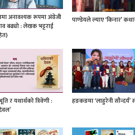
ामा अनावश्यक रूपमा अंग्रेजी
पाण्डेयले ल्याए ‘किनार’ कथास
भाव बढ्यो : लेखक भट्टराई
ित)
ूति र यथार्थको त्रिवेणी :
हङकङमा ‘लाहुरेनी सौन्दर्य’ 
देवल’