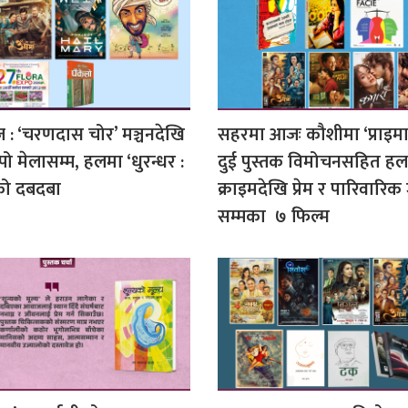
: ‘चरणदास चोर’ मञ्चनदेखि
सहरमा आजः कौशीमा ‘प्राइमा
्पो मेलासम्म, हलमा ‘धुरन्धर :
दुई पुस्तक विमोचनसहित ह
 को दबदबा
क्राइमदेखि प्रेम र पारिवारि
सम्मका ७ फिल्म