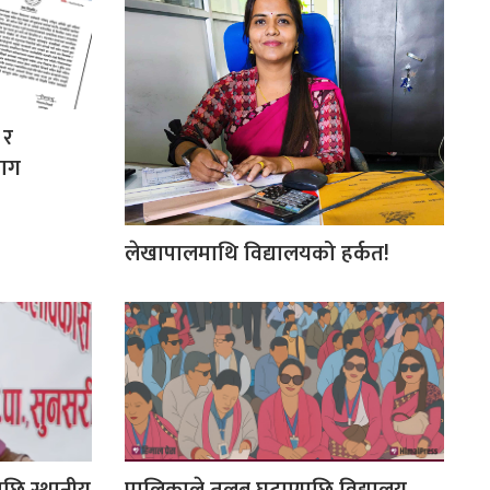
 र
माग
लेखापालमाथि विद्यालयको हर्कत!