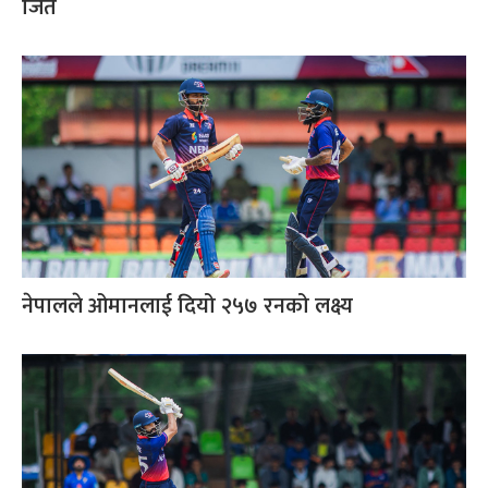
जित
नेपालले ओमानलाई दियो २५७ रनको लक्ष्य