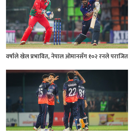
वर्षाले खेल प्रभावित, नेपाल ओमानसँग १०२ रनले पराजित