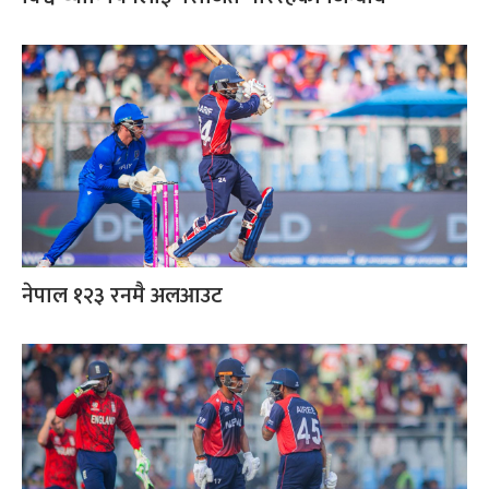
नेपाल १२३ रनमै अलआउट