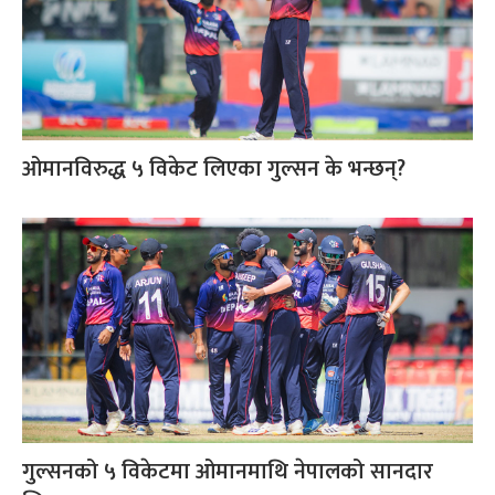
ओमानविरुद्ध ५ विकेट लिएका गुल्सन के भन्छन्?
गुल्सनको ५ विकेटमा ओमानमाथि नेपालको सानदार