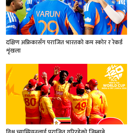
दक्षिण अफ्रिकासँग पराजित भारतको कम स्कोर र रेकर्ड
शृंखला
विश्व च्याम्पियनलाई पराजित गरिरहेको जिम्बाबे