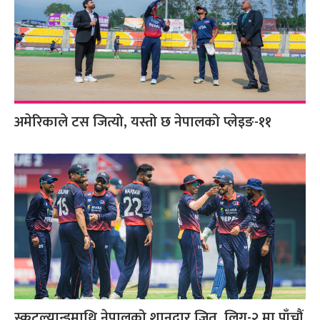
अमेरिकाले टस जित्यो, यस्तो छ नेपालको प्लेइङ-११
स्कटल्यान्डमाथि नेपालको शानदार जित, लिग-२ मा पाँचौं