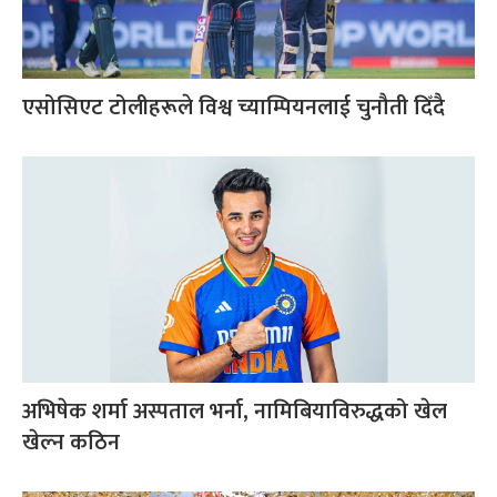
एसोसिएट टोलीहरूले विश्व च्याम्पियनलाई चुनौती दिँदै
अभिषेक शर्मा अस्पताल भर्ना, नामिबियाविरुद्धको खेल
खेल्न कठिन