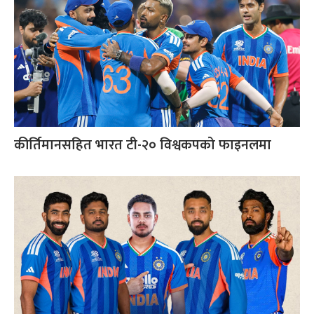
कीर्तिमानसहित भारत टी-२० विश्वकपको फाइनलमा