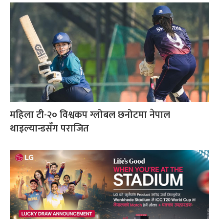
महिला टी-२० विश्वकप ग्लोबल छनोटमा नेपाल
थाइल्यान्डसँग पराजित