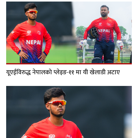
यूएईविरुद्ध नेपालको प्लेइङ-११ मा यी खेलाडी अटाए