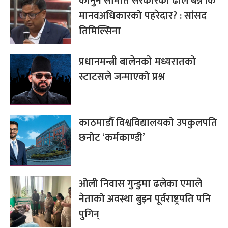
कानुन समिति सरकारको ढाल बन्ने कि
मानवअधिकारको पहरेदार? : सांसद
तिमिल्सिना
प्रधानमन्त्री बालेनको मध्यरातको
स्टाटसले जन्माएको प्रश्न
काठमाडौँ विश्वविद्यालयको उपकुलपति
छनोट ‘कर्मकाण्डी’
ओली निवास गुन्डुमा ढलेका एमाले
नेताको अवस्था बुझ्न पूर्वराष्ट्रपति पनि
पुगिन्