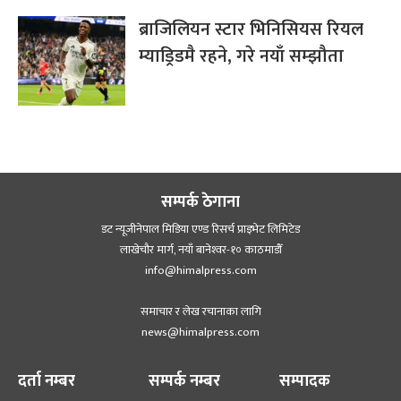
ब्राजिलियन स्टार भिनिसियस रियल
म्याड्रिडमै रहने, गरे नयाँ सम्झौता
सम्पर्क ठेगाना
डट न्यूजीनेपाल मिडिया एण्ड रिसर्च प्राइभेट लिमिटेड
लाखेचौर मार्ग, नयाँ बानेश्‍वर-१० काठमाडौँ
info@himalpress.com
समाचार र लेख रचानाका लागि
news@himalpress.com
दर्ता नम्बर
सम्पर्क नम्बर
सम्पादक