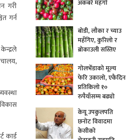
अकबरे महँगो
ापन गरी
ित गर्न
बोडी, लौका र च्याउ
महँगिए, कुरिलो र
न्द्रले
ब्रोकाउली सस्तिए
शौचालय,
गोलभेँडाको मूल्य
फेरि उकालो, एकैदिन
प्रतिकिलो १०
्यवस्था
रुपैयाँसम्म बढ्यो
लविकास
केयू उपकुलपति
छनोट विवादमा
केसीको
ट कार्ड