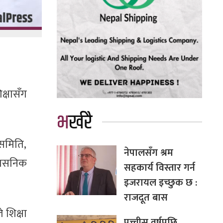
क्षासँग
भर्खरै
 समिति,
नेपालसँग श्रम
रशासनिक
सहकार्य विस्तार गर्न
इजरायल इच्छुक छ :
राजदूत बास
 शिक्षा
पच्चीस वर्षपछि