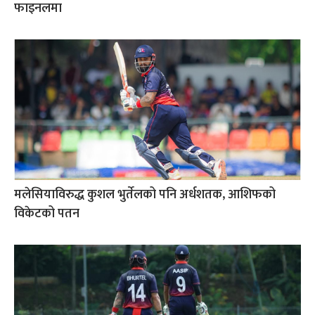
फाइनलमा
मलेसियाविरुद्ध कुशल भुर्तेलको पनि अर्धशतक, आशिफको
विकेटको पतन