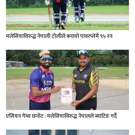
मलेसियाविरुद्ध नेपाली टोलीले बनायो पावरप्लेमै ९५ रन
एसियन गेम्स छनोट : मलेसियाविरुद्ध नेपालले ब्याटिङ गर्दै