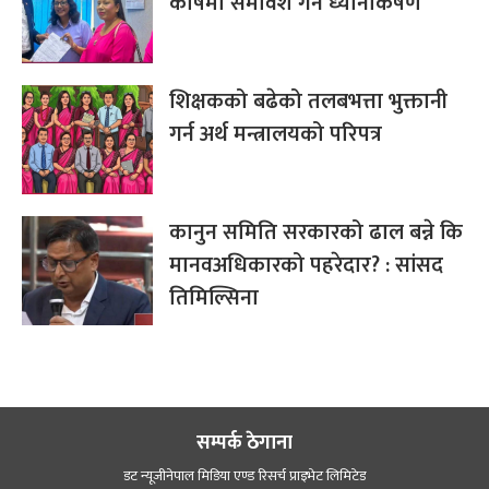
कोषमा समावेश गर्न ध्यानाकर्षण
शिक्षकको बढेको तलबभत्ता भुक्तानी
गर्न अर्थ मन्त्रालयको परिपत्र
कानुन समिति सरकारको ढाल बन्ने कि
मानवअधिकारको पहरेदार? : सांसद
तिमिल्सिना
सम्पर्क ठेगाना
डट न्यूजीनेपाल मिडिया एण्ड रिसर्च प्राइभेट लिमिटेड