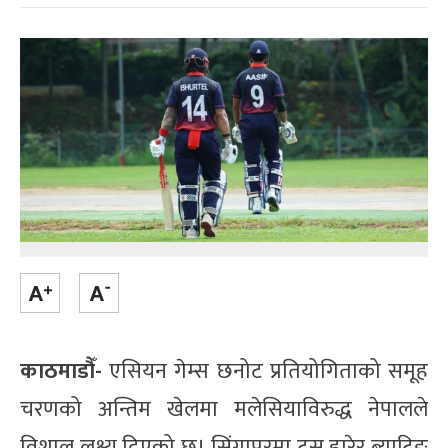
काठमाडौँ-
एसियन गेम्स छनोट प्रतियोगिताको समूह
चरणको अन्तिम खेलमा मलेसियाविरुद्ध नेपालले
विशाल लक्ष्य दिएको छ। सिंगापुरमा टस हारेर ब्याटिङ