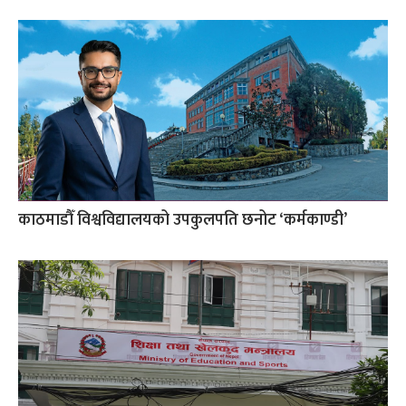
काठमाडौँ विश्वविद्यालयको उपकुलपति छनोट ‘कर्मकाण्डी’