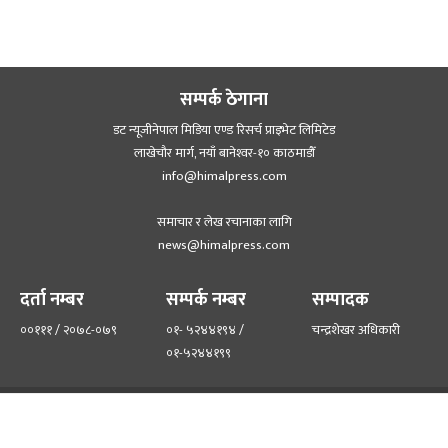
सम्पर्क ठेगाना
डट न्यूजीनेपाल मिडिया एण्ड रिसर्च प्राइभेट लिमिटेड
लाखेचौर मार्ग, नयाँ बानेश्‍वर-१० काठमाडौँ
info@himalpress.com
समाचार र लेख रचानाका लागि
news@himalpress.com
दर्ता नम्बर
सम्पर्क नम्बर
सम्पादक
००१११ / २०७८-०७९
०१- ५२४४१९४ /
चन्द्रशेखर अधिकारी
०१-५२४४१९९
हाम्रो टिम
हाम्रो बारेमा
©२०२२ himalpress.com, All Rights Reserved.