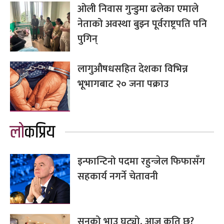
ओली निवास गुन्डुमा ढलेका एमाले
नेताको अवस्था बुझ्न पूर्वराष्ट्रपति पनि
पुगिन्
लागुऔषधसहित देशका विभिन्न
भूभागबाट २० जना पक्राउ
लोकप्रिय
इन्फान्टिनो पदमा रहुन्जेल फिफासँग
सहकार्य नगर्ने चेतावनी
सुनको भाउ घट्यो, आज कति छ?