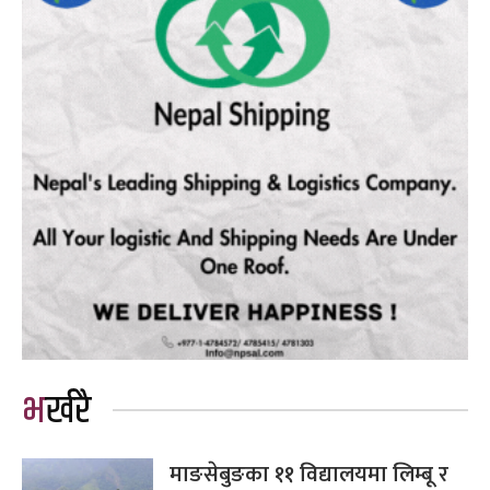
भर्खरै
माङसेबुङका ११ विद्यालयमा लिम्बू र