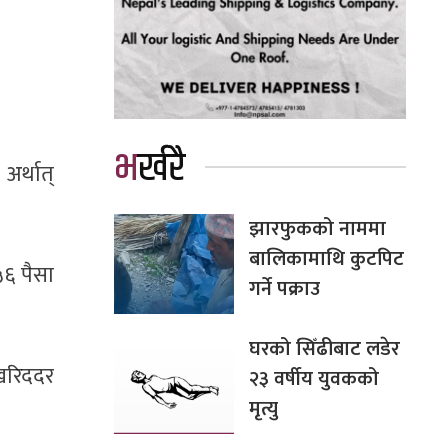
भर्खरै
अर्थात्
झारफुकको नाममा
बालिकामाथि कुटपिट
५६ पैसा
गर्ने पक्राउ
घरको सिँढीबाट लडेर
खरिददर
२३ वर्षीय युवकको
मृत्यु