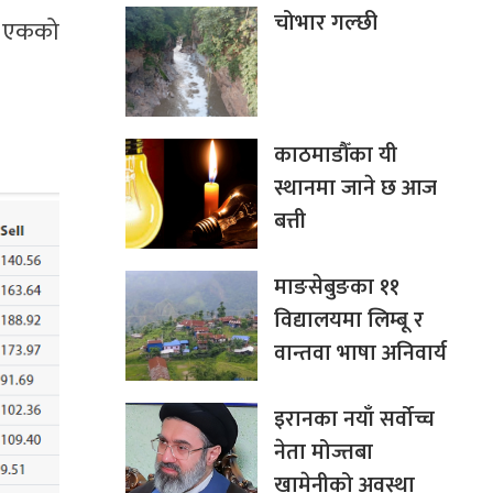
चोभार गल्छी
ार एकको
काठमाडौँका यी
स्थानमा जाने छ आज
बत्ती
माङसेबुङका ११
विद्यालयमा लिम्बू र
वान्तवा भाषा अनिवार्य
इरानका नयाँ सर्वोच्च
नेता मोज्तबा
खामेनीको अवस्था