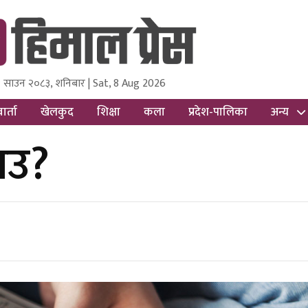
 साउन २०८३, शनिबार | Sat, 8 Aug 2026
ss
Nepal Media and Research Pvt Ltd.
ार्ता
खेलकुद
शिक्षा
कला
प्रदेश-पालिका
अन्य
ाउ?