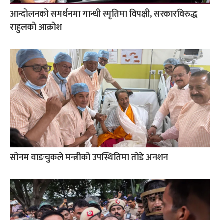
आन्दोलनको समर्थनमा गान्धी स्मृतिमा विपक्षी, सरकारविरुद्ध
राहुलको आक्रोश
सोनम वाङचुकले मन्त्रीको उपस्थितिमा तोडे अनशन