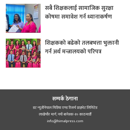
सबै शिक्षकलाई सामाजिक सुरक्षा
कोषमा समावेश गर्न ध्यानाकर्षण
शिक्षकको बढेको तलबभत्ता भुक्तानी
गर्न अर्थ मन्त्रालयको परिपत्र
सम्पर्क ठेगाना
डट न्यूजीनेपाल मिडिया एण्ड रिसर्च प्राइभेट लिमिटेड
लाखेचौर मार्ग, नयाँ बानेश्‍वर-१० काठमाडौँ
info@himalpress.com