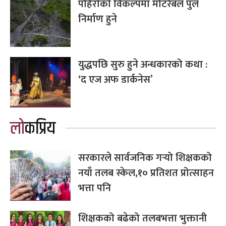
पहिरोको विकल्पमा मोटरेबल पुल
निर्माण हुने
युद्धपछि सुरु हुने अन्धकारको कथा :
‘द एज अफ डार्कनेस’
लोकप्रिय
सरकारले सार्वजनिक गर्‍यो शिक्षकको
नयाँ तलब स्केल,१० प्रतिशत प्रोत्साहन
भत्ता पनि
शिक्षकको बढेको तलबभत्ता भुक्तानी