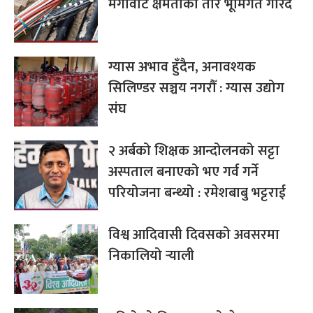
मेगावाट क्षमताको तार भूमिगत गरिँदै
ग्यास अभाव हुँदैन, अनावश्यक
सिलिण्डर सञ्चय नगरौँ : ग्यास उद्योग
संघ
२ अर्बको शिक्षक आन्दोलनको सट्टा
अस्पताल बनाएको भए गर्व गर्ने
परियोजना बन्थ्यो : रमेशबाबु भट्टराई
विश्व आदिवासी दिवसको अवसरमा
निकालियो र्‍याली