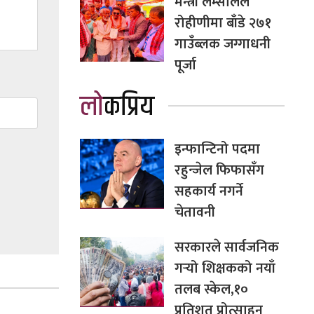
मन्त्री लम्सालले
रोहीणीमा बाँडे २७१
गाउँब्लक जग्गाधनी
पूर्जा
लोकप्रिय
इन्फान्टिनो पदमा
रहुन्जेल फिफासँग
सहकार्य नगर्ने
चेतावनी
सरकारले सार्वजनिक
गर्‍यो शिक्षकको नयाँ
तलब स्केल,१०
प्रतिशत प्रोत्साहन