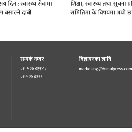
 दिन : स्वास्थ्य सेवामा
शिक्षा, स्वास्थ्य तथा सूचना प्
 बसाल्ने दाबी
समितिमा के विषयमा भयो
सम्पर्क नम्बर
विज्ञापनका लागि
०१- ५२४४१९४ /
marketing@himalpress.com
०१-५२४४१९९