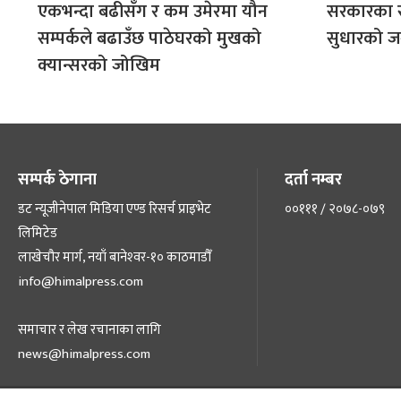
एकभन्दा बढीसँग र कम उमेरमा यौन
सरकारका सय
सम्पर्कले बढाउँछ पाठेघरको मुखको
सुधारको जग
क्यान्सरको जोखिम
सम्पर्क ठेगाना
दर्ता नम्बर
डट न्यूजीनेपाल मिडिया एण्ड रिसर्च प्राइभेट
००१११ / २०७८-०७९
लिमिटेड
लाखेचौर मार्ग, नयाँ बानेश्‍वर-१० काठमाडौँ
info@himalpress.com
समाचार र लेख रचानाका लागि
news@himalpress.com