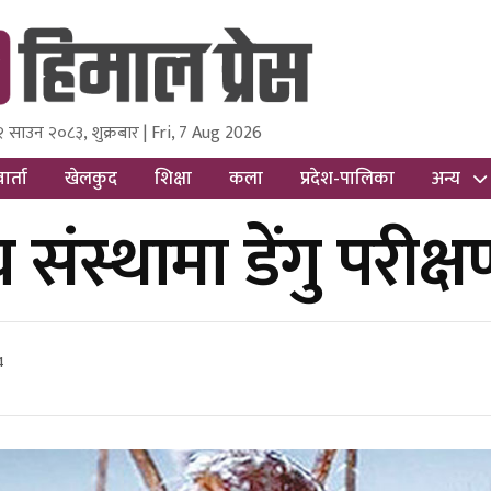
२ साउन २०८३, शुक्रबार | Fri, 7 Aug 2026
ss
Nepal Media and Research Pvt Ltd.
ार्ता
खेलकुद
शिक्षा
कला
प्रदेश-पालिका
अन्य
य संस्थामा डेंगु परी
4