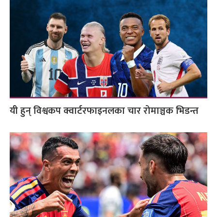
यी हुन् विश्वकप क्वार्टरफाइनलका चार रोमाञ्चक भिडन्त