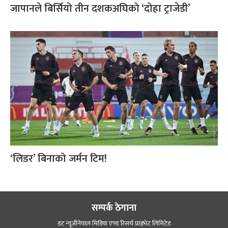
जापानले बिर्सियो तीन दशकअघिको ‘दोहा ट्राजेडी’
‘लिडर’ बिनाको जर्मन टिम!
सम्पर्क ठेगाना
डट न्यूजीनेपाल मिडिया एण्ड रिसर्च प्राइभेट लिमिटेड