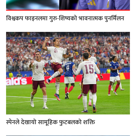
विश्वकप फाइनलमा गुरु-शिष्यको भावनात्मक पुनर्मिलन
स्पेनले देखायो सामूहिक फुटबलको शक्ति