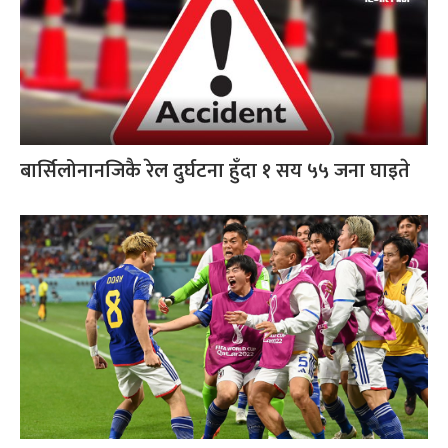
बार्सिलोनानजिकै रेल दुर्घटना हुँदा १ सय ५५ जना घाइते