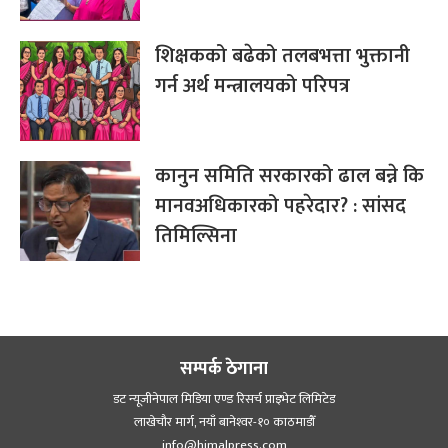
शिक्षकको बढेको तलबभत्ता भुक्तानी
गर्न अर्थ मन्त्रालयको परिपत्र
कानुन समिति सरकारको ढाल बन्ने कि
मानवअधिकारको पहरेदार? : सांसद
तिमिल्सिना
सम्पर्क ठेगाना
डट न्यूजीनेपाल मिडिया एण्ड रिसर्च प्राइभेट लिमिटेड
लाखेचौर मार्ग, नयाँ बानेश्‍वर-१० काठमाडौँ
info@himalpress.com