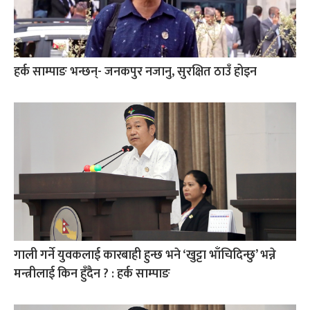
हर्क साम्पाङ भन्छन्- जनकपुर नजानु, सुरक्षित ठाउँ होइन
गाली गर्ने युवकलाई कारबाही हुन्छ भने ‘खुट्टा भाँचिदिन्छु’ भन्ने
मन्त्रीलाई किन हुँदैन ? : हर्क साम्पाङ