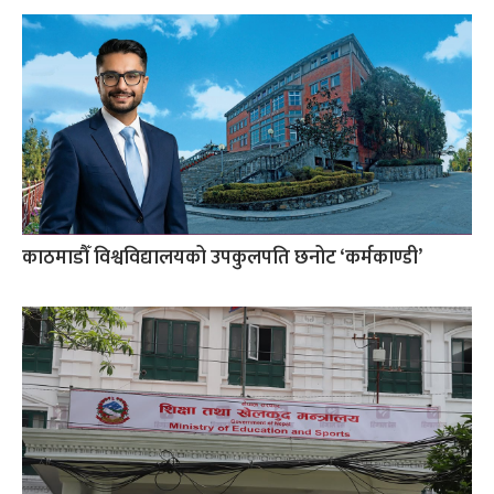
काठमाडौँ विश्वविद्यालयको उपकुलपति छनोट ‘कर्मकाण्डी’