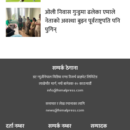
ओली निवास गुन्डुमा ढलेका एमाले
नेताको अवस्था बुझ्न पूर्वराष्ट्रपति पनि
पुगिन्
सम्पर्क ठेगाना
डट न्यूजीनेपाल मिडिया एण्ड रिसर्च प्राइभेट लिमिटेड
लाखेचौर मार्ग, नयाँ बानेश्‍वर-१० काठमाडौँ
info@himalpress.com
समाचार र लेख रचानाका लागि
news@himalpress.com
दर्ता नम्बर
सम्पर्क नम्बर
सम्पादक