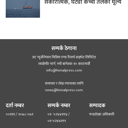
सकारात्मक, घट्यो कच्ची तेलको मूल्य
सम्पर्क ठेगाना
डट न्यूजीनेपाल मिडिया एण्ड रिसर्च प्राइभेट लिमिटेड
लाखेचौर मार्ग, नयाँ बानेश्‍वर-१० काठमाडौँ
info@himalpress.com
समाचार र लेख रचानाका लागि
news@himalpress.com
दर्ता नम्बर
सम्पर्क नम्बर
सम्पादक
००१११ / २०७८-०७९
०१- ५२४४१९४ /
चन्द्रशेखर अधिकारी
०१-५२४४१९९