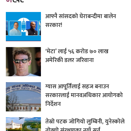
आफ्नै सांसदको घेराबन्दीमा बालेन
सरकार!
‘मेटा’ लाई ५६ करोड ७० लाख
अमेरिकी डलर जरिवाना
ग्यास आपूर्तिलाई सहज बनाउन
सरकारलाई मानवअधिकार आयोगको
निर्देशन
तेस्रो पटक जोगियो लुम्बिनी, युनेस्कोले
तोक्यो संरक्षणका नयाँ सर्त