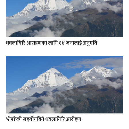
धवलागिरि आरोहणका लागि १४ जनालाई अनुमति
‘शेर्पा’को सहयोगबिनै धवलागिरि आरोहण