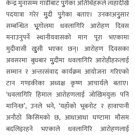
केन्द्र मुनासम्म गाडीबाट पुुगेका अतिथिहरूले त्यहाँदेखि
पदयात्रा गरेर मुुदी पुुगेका बताए। उनकाअनुुसार
सम्बन्धित भूूगोलमा धवलागिरि आरोहण दिवस
मनाउनुपर्ने स्थानीयवासको माग पूरा भएकामा
मुदीवासी खुुसी भएका छन्। आरोहण दिवसका
अवसरमा बुधबार मुुदीमा धवलागिरि आरोहीहरुलाई
सम्मान र अन्तरसंवाद कार्यक्रम आयोजना गरिएको
टान गण्डकीका अध्यक्ष कृष्ण आचार्यले बताए।
‘धवलागिरि हिमाल आरोहणलाई जोखिमयुक्त पनि
मानिन्छ’, उनले भने, ‘यहाँको भूबनोट र हावापानी
अनौठो किसिमको छ, आधाआधा घण्टामा मौसम
बदलिइरहने भएकाले धवलागिरि आरोहणलाई