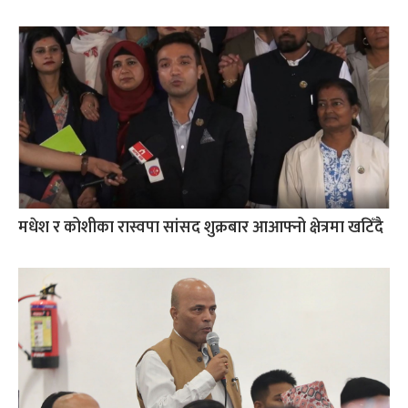
मधेश र कोशीका रास्वपा सांसद शुक्रबार आआफ्नो क्षेत्रमा खटिँदै