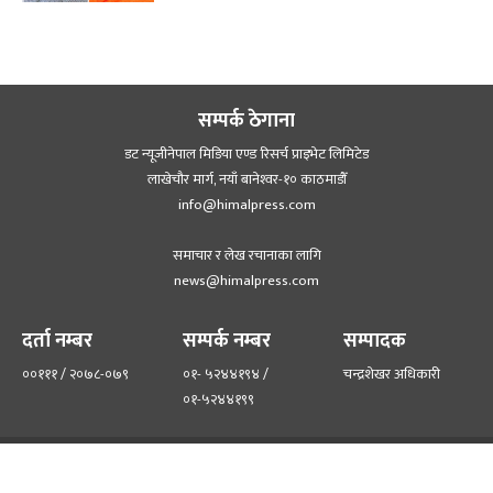
सम्पर्क ठेगाना
डट न्यूजीनेपाल मिडिया एण्ड रिसर्च प्राइभेट लिमिटेड
लाखेचौर मार्ग, नयाँ बानेश्‍वर-१० काठमाडौँ
info@himalpress.com
समाचार र लेख रचानाका लागि
news@himalpress.com
दर्ता नम्बर
सम्पर्क नम्बर
सम्पादक
००१११ / २०७८-०७९
०१- ५२४४१९४ /
चन्द्रशेखर अधिकारी
०१-५२४४१९९
हाम्रो टिम
हाम्रो बारेमा
©२०२२ himalpress.com, All Rights Reserved.