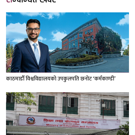
काठमाडौँ विश्वविद्यालयको उपकुलपति छनोट ‘कर्मकाण्डी’