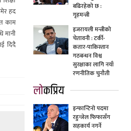
 शिक्षा
बढिरहेको छ :
उमेर हद
गृहमन्त्री
खत काम
इजरायली मन्त्रीको
धि मानी
चेतावनी : टर्की-
ई दिदै
कतार-पाकिस्तान
गठबन्धन विश्व
सुरक्षाका लागि नयाँ
रणनीतिक चुनौती
लोकप्रिय
इन्फान्टिनो पदमा
रहुन्जेल फिफासँग
सहकार्य नगर्ने