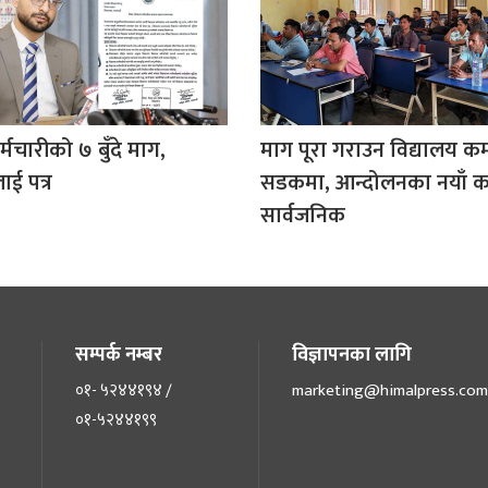
्मचारीको ७ बुँदे माग,
माग पूरा गराउन विद्यालय कर्
लाई पत्र
सडकमा, आन्दोलनका नयाँ कार
सार्वजनिक
सम्पर्क नम्बर
विज्ञापनका लागि
०१- ५२४४१९४ /
marketing@himalpress.com
०१-५२४४१९९