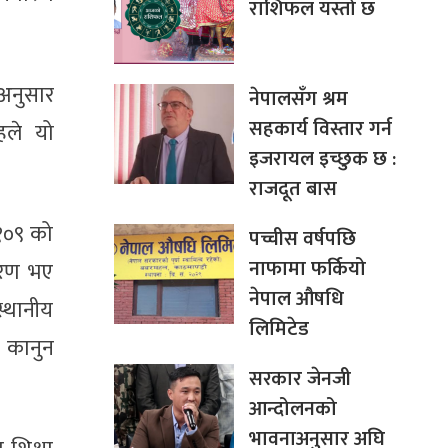
राशिफल यस्तो छ
अनुसार
नेपालसँग श्रम
सहकार्य विस्तार गर्न
हले यो
इजरायल इच्छुक छ :
राजदूत बास
 १०९ को
पच्चीस वर्षपछि
नाफामा फर्कियो
ारण भए
नेपाल औषधि
स्थानीय
लिमिटेड
ो कानुन
सरकार जेनजी
आन्दोलनको
भावनाअनुसार अघि