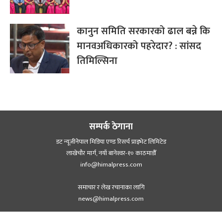
कानुन समिति सरकारको ढाल बन्ने कि
मानवअधिकारको पहरेदार? : सांसद
तिमिल्सिना
सम्पर्क ठेगाना
डट न्यूजीनेपाल मिडिया एण्ड रिसर्च प्राइभेट लिमिटेड
लाखेचौर मार्ग, नयाँ बानेश्‍वर-१० काठमाडौँ
info@himalpress.com
समाचार र लेख रचानाका लागि
news@himalpress.com