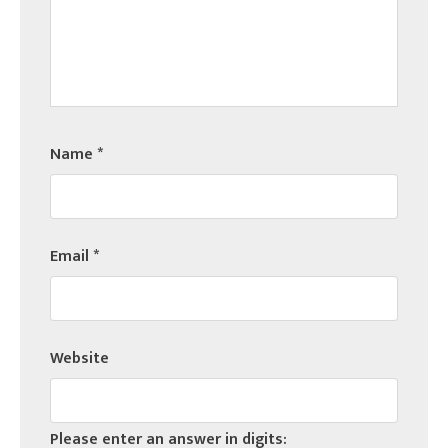
Name
*
Email
*
Website
Please enter an answer in digits: