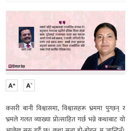
कसरी बानी विश्वासमा, विश्वासहरू भ्रममा पुग्छन् र
भ्रमले गलत व्याख्या प्रोत्साहित गर्छ भन्ने कथाबाट यो
आलेख सुरु गर्दै छु। कथा सत्य हो-होइन, म जान्दिनँ।