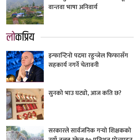
वान्तवा भाषा अनिवार्य
लोकप्रिय
इन्फान्टिनो पदमा रहुन्जेल फिफासँग
सहकार्य नगर्ने चेतावनी
सुनको भाउ घट्यो, आज कति छ?
सरकारले सार्वजनिक गर्‍यो शिक्षकको
नयाँ तलब स्केल,१० प्रतिशत प्रोत्साहन