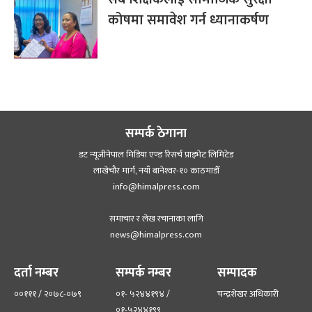
कोषमा समावेश गर्न ध्यानाकर्षण
सम्पर्क ठेगाना
डट न्यूजीनेपाल मिडिया एण्ड रिसर्च प्राइभेट लिमिटेड
लाखेचौर मार्ग, नयाँ बानेश्‍वर-१० काठमाडौँ
info@himalpress.com
समाचार र लेख रचानाका लागि
news@himalpress.com
दर्ता नम्बर
सम्पर्क नम्बर
सम्पादक
००१११ / २०७८-०७९
०१- ५२४४१९४ /
चन्द्रशेखर अधिकारी
०१-५२४४१९९