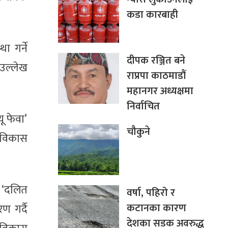
कडा कारबाही
।
ा गर्ने
दीपक रञ्जित बने
उल्लेख
राप्रपा काठमाडौं
महानगर अध्यक्षमा
निर्वाचित
ू फेवा’
चौकुने
ा विकास
, ‘दलित
वर्षा, पहिरो र
कटानका कारण
 गर्दै
देशका सडक अवरुद्ध