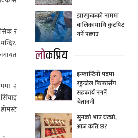
 विकास
झारफुकको नाममा
बालिकामाथि कुटपिट
हासिक र
गर्ने पक्राउ
न्दिर,
लोकप्रिय
ालगायत
इन्फान्टिनो पदमा
रहुन्जेल फिफासँग
रममा २
सहकार्य नगर्ने
 सिँचाइ
चेतावनी
होमस्टे
सुनको भाउ घट्यो,
आज कति छ?