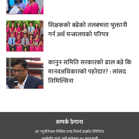
शिक्षकको बढेको तलबभत्ता भुक्तानी
गर्न अर्थ मन्त्रालयको परिपत्र
कानुन समिति सरकारको ढाल बन्ने कि
मानवअधिकारको पहरेदार? : सांसद
तिमिल्सिना
सम्पर्क ठेगाना
डट न्यूजीनेपाल मिडिया एण्ड रिसर्च प्राइभेट लिमिटेड
लाखेचौर मार्ग, नयाँ बानेश्‍वर-१० काठमाडौँ