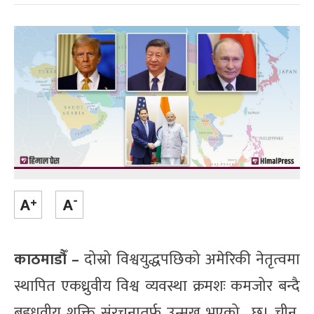
काठमाडौँ –
दोस्रो विश्वयुद्धपछिको अमेरिकी नेतृत्वमा
स्थापित एकध्रुवीय विश्व व्यवस्था क्रमशः कमजोर बन्दै
बहुध्रुवीय शक्ति संरचनातर्फ उन्मुख भएको छ। चीन,