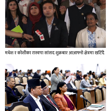
मधेश र कोशीका रास्वपा सांसद शुक्रबार आआफ्नो क्षेत्रमा खटिँदै