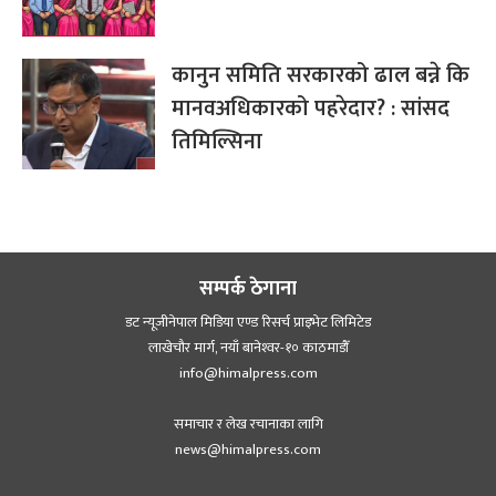
कानुन समिति सरकारको ढाल बन्ने कि
मानवअधिकारको पहरेदार? : सांसद
तिमिल्सिना
सम्पर्क ठेगाना
डट न्यूजीनेपाल मिडिया एण्ड रिसर्च प्राइभेट लिमिटेड
लाखेचौर मार्ग, नयाँ बानेश्‍वर-१० काठमाडौँ
info@himalpress.com
समाचार र लेख रचानाका लागि
news@himalpress.com