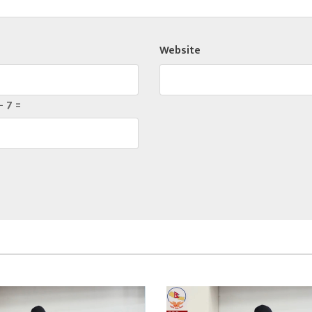
Website
− 7 =