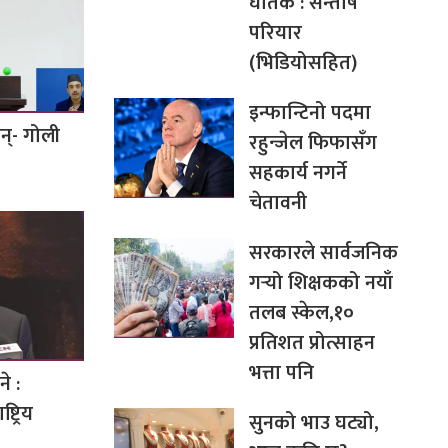
घातक : सन्तोष
परियार
(भिडियोसहित)
इन्फान्टिनो पदमा
छन्- गोली
रहुन्जेल फिफासँग
सहकार्य नगर्ने
चेतावनी
सरकारले सार्वजनिक
गर्‍यो शिक्षकको नयाँ
तलब स्केल,१०
प्रतिशत प्रोत्साहन
भत्ता पनि
े :
ट्रिय
सुनको भाउ घट्यो,