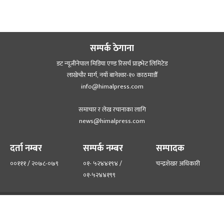
सम्पर्क ठेगाना
डट न्यूजीनेपाल मिडिया एण्ड रिसर्च प्राइभेट लिमिटेड
लाखेचौर मार्ग, नयाँ बानेश्‍वर-१० काठमाडौँ
info@himalpress.com
समाचार र लेख रचानाका लागि
news@himalpress.com
दर्ता नम्बर
सम्पर्क नम्बर
सम्पादक
००१११ / २०७८-०७९
०१- ५२४४१९४ /
चन्द्रशेखर अधिकारी
०१-५२४४१९९
हाम्रो टिम
हाम्रो बारेमा
©२०२२ himalpress.com, All Rights Reserved.