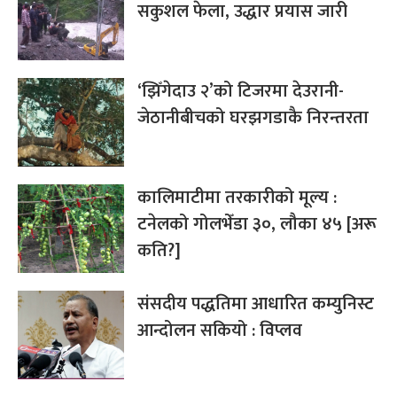
सकुशल फेला, उद्धार प्रयास जारी
‘झिँगेदाउ २’को टिजरमा देउरानी-
जेठानीबीचको घरझगडाकै निरन्तरता
कालिमाटीमा तरकारीको मूल्य :
टनेलको गोलभेँडा ३०, लौका ४५ [अरू
कति?]
संसदीय पद्धतिमा आधारित कम्युनिस्ट
आन्दोलन सकियो : विप्लव