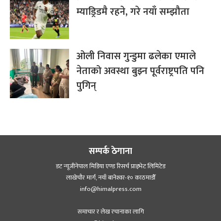
म्याड्रिडमै रहने, गरे नयाँ सम्झौता
ओली निवास गुन्डुमा ढलेका एमाले
नेताको अवस्था बुझ्न पूर्वराष्ट्रपति पनि
पुगिन्
सम्पर्क ठेगाना
डट न्यूजीनेपाल मिडिया एण्ड रिसर्च प्राइभेट लिमिटेड
लाखेचौर मार्ग, नयाँ बानेश्‍वर-१० काठमाडौँ
info@himalpress.com
समाचार र लेख रचानाका लागि