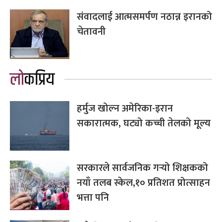
संवादलाई आत्मसमर्पण नठान्न इरानको
चेतावनी
लोकप्रिय
हर्मुज खोल्न अमेरिका-इरान
सकारात्मक, घट्यो कच्ची तेलको मूल्य
सरकारले सार्वजनिक गर्‍यो शिक्षकको
नयाँ तलब स्केल,१० प्रतिशत प्रोत्साहन
भत्ता पनि