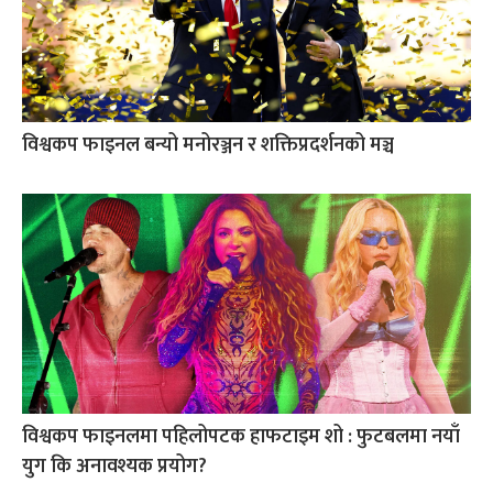
विश्वकप फाइनल बन्यो मनोरञ्जन र शक्तिप्रदर्शनको मञ्च
विश्वकप फाइनलमा पहिलोपटक हाफटाइम शो : फुटबलमा नयाँ
युग कि अनावश्यक प्रयोग?