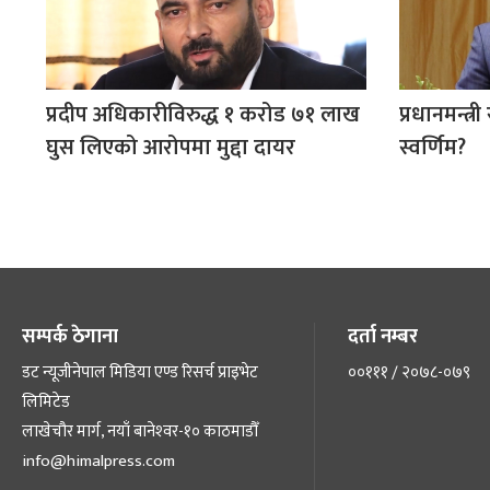
प्रदीप अधिकारीविरुद्ध १ करोड ७१ लाख
प्रधानमन्त्री
घुस लिएको आरोपमा मुद्दा दायर
स्वर्णिम?
सम्पर्क ठेगाना
दर्ता नम्बर
डट न्यूजीनेपाल मिडिया एण्ड रिसर्च प्राइभेट
००१११ / २०७८-०७९
लिमिटेड
लाखेचौर मार्ग, नयाँ बानेश्‍वर-१० काठमाडौँ
info@himalpress.com