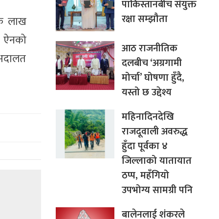
पाकिस्तानबीच संयुक्त
रक्षा सम्झौता
एक लाख
ी ऐनको
आठ राजनीतिक
 अदालत
दलबीच ‘अग्रगामी
मोर्चा’ घोषणा हुँदै,
यस्तो छ उद्देश्य
महिनादिनदेखि
राजदूवाली अवरुद्ध
हुँदा पूर्वका ४
जिल्लाको यातायात
ठप्प, महँगियो
उपभोग्य सामग्री पनि
बालेनलाई शंकरले