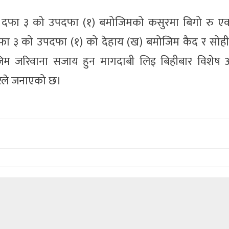
५९ को दफा ३ को उपदफा (१) बमोजिमको कसुरमा बिगो रु 
 दफा ३ को उपदफा (१) को देहाय (ख) बमोजिम कैद र सोह
म जरिवाना सजाय हुन मागदाबी लिइ बिहीबार विशेष
ारले जनाएको छ।