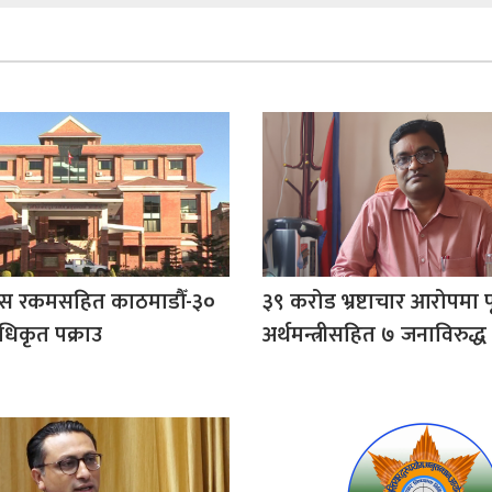
ुस रकमसहित काठमाडौँ-३०
३९ करोड भ्रष्टाचार आरोपमा पू
धिकृत पक्राउ
अर्थमन्त्रीसहित ७ जनाविरुद्ध 