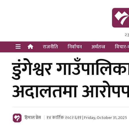
२३
Himal Pre
Dot Newsy
राजनीति
निर्वाचन
अर्थतन्त्र
विचार-व
डुंगेश्वर गाउँपाल
अदालतमा आरोपपत
हिमाल प्रेस
१४ कार्तिक २०८२ ६:११ | Friday, October 31, 2025