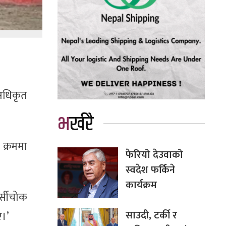
अधिकृत
भर्खरै
 क्रममा
फेरियो देउवाको
स्वदेश फर्किने
कार्यक्रम
जर्सीचोक
साउदी, टर्की र
ए।’