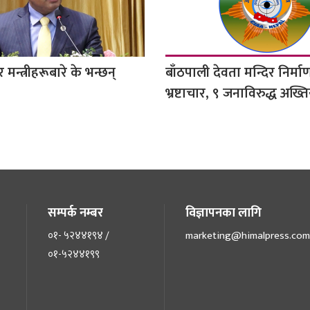
 र मन्त्रीहरूबारे के भन्छन्
बाँठपाली देवता मन्दिर निर्मा
भ्रष्टाचार, ९ जनाविरुद्ध अख्ति
सम्पर्क नम्बर
विज्ञापनका लागि
०१- ५२४४१९४ /
marketing@himalpress.com
०१-५२४४१९९