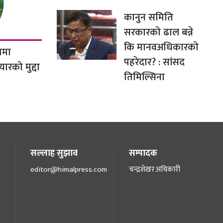
कानुन समिति
सरकारको ढाल बन्ने
कि मानवअधिकारको
णमा
पहरेदार? : सांसद
यारको मुद्दा
तिमिल्सिना
सल्लाह सुझाव
सम्पादक
editor@himalpress.com
चन्द्रशेखर अधिकारी