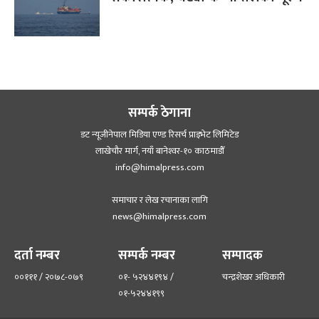
सम्पर्क ठेगाना
डट न्यूजीनेपाल मिडिया एण्ड रिसर्च प्राइभेट लिमिटेड
लाखेचौर मार्ग, नयाँ बानेश्‍वर-१० काठमाडौँ
info@himalpress.com
समाचार र लेख रचानाका लागि
news@himalpress.com
दर्ता नम्बर
सम्पर्क नम्बर
सम्पादक
००१११ / २०७८-०७९
०१- ५२४४१९४ /
चन्द्रशेखर अधिकारी
०१-५२४४१९९