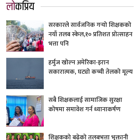
लोकप्रिय
सरकारले सार्वजनिक गर्‍यो शिक्षकको
नयाँ तलब स्केल,१० प्रतिशत प्रोत्साहन
भत्ता पनि
हर्मुज खोल्न अमेरिका-इरान
सकारात्मक, घट्यो कच्ची तेलको मूल्य
सबै शिक्षकलाई सामाजिक सुरक्षा
कोषमा समावेश गर्न ध्यानाकर्षण
शिक्षकको बढेको तलबभत्ता भुक्तानी