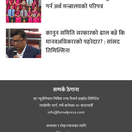
गर्न अर्थ मन्त्रालयको परिपत्र
कानुन समिति सरकारको ढाल बन्ने कि
मानवअधिकारको पहरेदार? : सांसद
तिमिल्सिना
सम्पर्क ठेगाना
डट न्यूजीनेपाल मिडिया एण्ड रिसर्च प्राइभेट लिमिटेड
लाखेचौर मार्ग, नयाँ बानेश्‍वर-१० काठमाडौँ
info@himalpress.com
समाचार र लेख रचानाका लागि