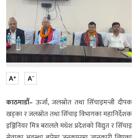
काठमाडौँ–
ऊर्जा, जलस्रोत तथा सिँचाइमन्त्री दीपक
खड्का र जलस्रोत तथा सिँचाइ विभागका महानिर्देशक
इञ्जिनियर मित्र बरालले मधेश प्रदेशको विद्युत र सिँचाइ
सेवाका अवस्था बारेमा जनकपुरमा जानकारी लिएका