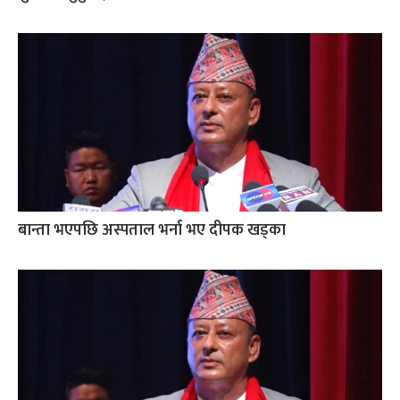
बान्ता भएपछि अस्पताल भर्ना भए दीपक खड्का