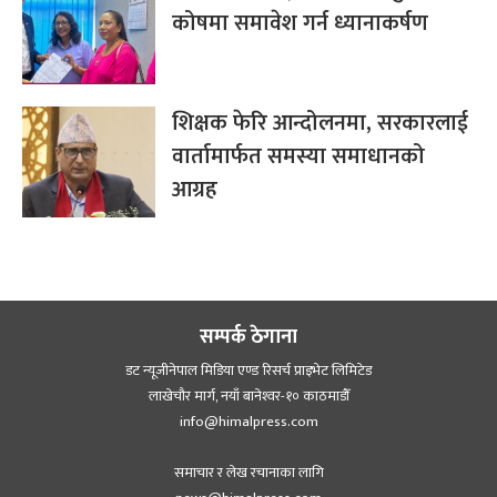
कोषमा समावेश गर्न ध्यानाकर्षण
शिक्षक फेरि आन्दोलनमा, सरकारलाई
वार्तामार्फत समस्या समाधानको
आग्रह
सम्पर्क ठेगाना
डट न्यूजीनेपाल मिडिया एण्ड रिसर्च प्राइभेट लिमिटेड
लाखेचौर मार्ग, नयाँ बानेश्‍वर-१० काठमाडौँ
info@himalpress.com
समाचार र लेख रचानाका लागि