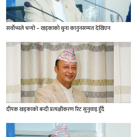
सर्वोच्चले भन्यो – खड्काको थुना कानुनसम्मत देखिएन
दीपक खड्काको बन्दी प्रत्यक्षीकरण रिट सुनुवाइ हुँदै