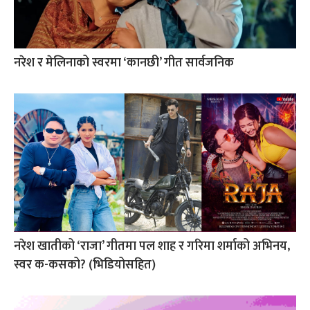
नरेश र मेलिनाको स्वरमा ‘कानछी’ गीत सार्वजनिक
नरेश खातीको ‘राजा’ गीतमा पल शाह र गरिमा शर्माको अभिनय,
स्वर क-कसको? (भिडियोसहित)