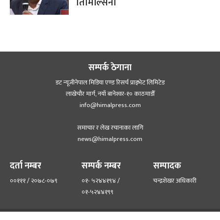
तिमिल्सिना
सम्पर्क ठेगाना
डट न्यूजीनेपाल मिडिया एण्ड रिसर्च प्राइभेट लिमिटेड
लाखेचौर मार्ग, नयाँ बानेश्‍वर-१० काठमाडौँ
info@himalpress.com
समाचार र लेख रचानाका लागि
news@himalpress.com
दर्ता नम्बर
सम्पर्क नम्बर
सम्पादक
००१११ / २०७८-०७९
०१- ५२४४१९४ /
चन्द्रशेखर अधिकारी
०१-५२४४१९९
हाम्रो टिम
हाम्रो बारेमा