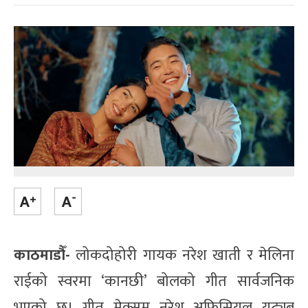
काठमाडौँ-
लोकदोहोरी गायक नरेश खाती र मेलिना
राईको स्वरमा ‘कानछी’ बोलको गीत सार्वजनिक
भएको छ। गीत मेक्सम नरेश अफिसियल युट्युब