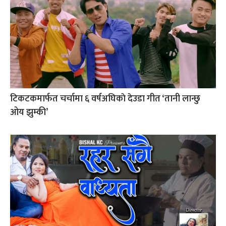
टिकटकमार्फत चर्चामा ६ वर्षअघिकाे देउडा गीत ‘तानी लान्छु
ओय झुम्की’