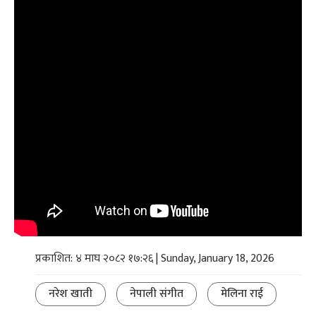
प्रकाशित: ४ माघ २०८२ १७:२६ | Sunday, January 18, 2026
नरेश खाती
नेपाली संगीत
मेलिना राई