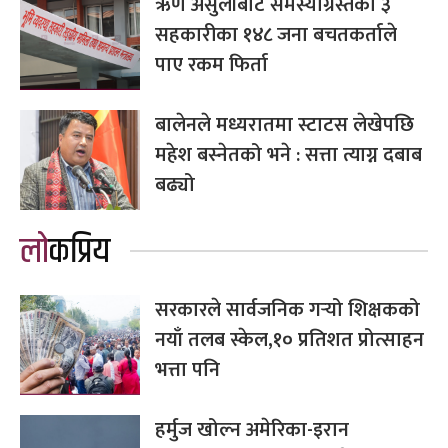
ऋण असुलीबाट समस्याग्रस्तका ३
सहकारीका १४८ जना बचतकर्ताले
पाए रकम फिर्ता
बालेनले मध्यरातमा स्टाटस लेखेपछि
महेश बस्नेतको भने : सत्ता त्याग्न दबाब
बढ्यो
लोकप्रिय
सरकारले सार्वजनिक गर्‍यो शिक्षकको
नयाँ तलब स्केल,१० प्रतिशत प्रोत्साहन
भत्ता पनि
हर्मुज खोल्न अमेरिका-इरान