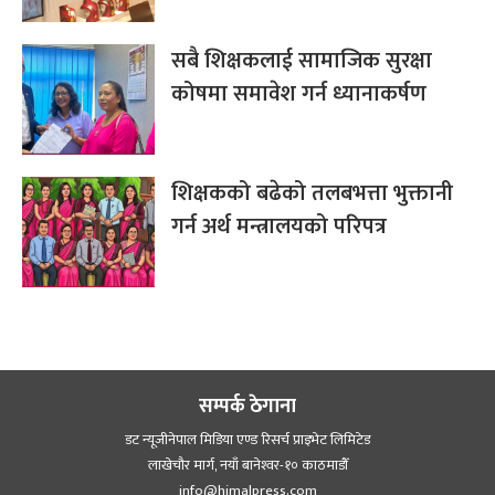
सबै शिक्षकलाई सामाजिक सुरक्षा
कोषमा समावेश गर्न ध्यानाकर्षण
शिक्षकको बढेको तलबभत्ता भुक्तानी
गर्न अर्थ मन्त्रालयको परिपत्र
सम्पर्क ठेगाना
डट न्यूजीनेपाल मिडिया एण्ड रिसर्च प्राइभेट लिमिटेड
लाखेचौर मार्ग, नयाँ बानेश्‍वर-१० काठमाडौँ
info@himalpress.com