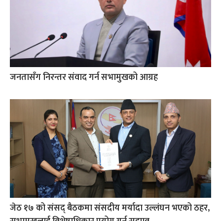
जनतासँग निरन्तर संवाद गर्न सभामुखको आग्रह
जेठ १७ को संसद् बैठकमा संसदीय मर्यादा उल्लंघन भएको ठहर,