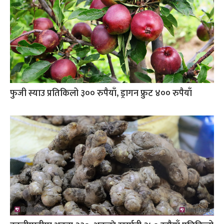
फुजी स्याउ प्रतिकिलो ३०० रुपैयाँ, ड्रागन फ्रुट ४०० रुपैयाँ