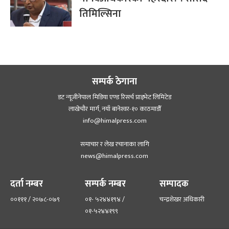
तिमिल्सिना
सम्पर्क ठेगाना
डट न्यूजीनेपाल मिडिया एण्ड रिसर्च प्राइभेट लिमिटेड
लाखेचौर मार्ग, नयाँ बानेश्‍वर-१० काठमाडौँ
info@himalpress.com
समाचार र लेख रचानाका लागि
news@himalpress.com
दर्ता नम्बर
सम्पर्क नम्बर
सम्पादक
००१११ / २०७८-०७९
०१- ५२४४१९४ /
चन्द्रशेखर अधिकारी
०१-५२४४१९९