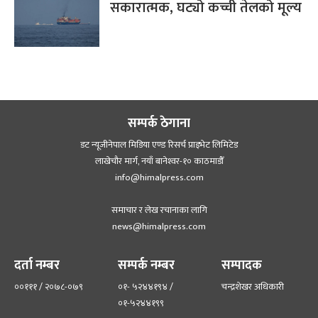
सकारात्मक, घट्यो कच्ची तेलको मूल्य
सम्पर्क ठेगाना
डट न्यूजीनेपाल मिडिया एण्ड रिसर्च प्राइभेट लिमिटेड
लाखेचौर मार्ग, नयाँ बानेश्‍वर-१० काठमाडौँ
info@himalpress.com
समाचार र लेख रचानाका लागि
news@himalpress.com
दर्ता नम्बर
सम्पर्क नम्बर
सम्पादक
००१११ / २०७८-०७९
०१- ५२४४१९४ /
चन्द्रशेखर अधिकारी
०१-५२४४१९९